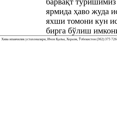
барвақт туришимиз 
ярмида ҳаво жуда и
яхши томони кун ис
бирга бўлиш имкони
Хива ипакчилик устахоналари, Ичон Қалъа, Хоразм, Ўзбекистон (362) 375 72