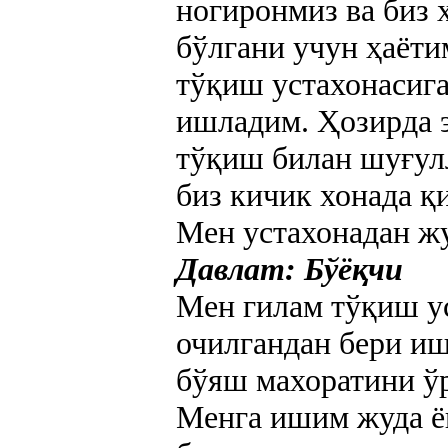
ногиронмиз ва биз 
бўлгани учун ҳаёти
тўқиш устахонасига
ишладим. Ҳозирда э
тўқиш билан шуғулл
биз кичик хонада қ
Мен устахонадан ж
Давлат: Бўёқчи
Мен гилам тўқиш у
очилгандан бери и
бўяш махоратини ў
Менга ишим жуда ёқ