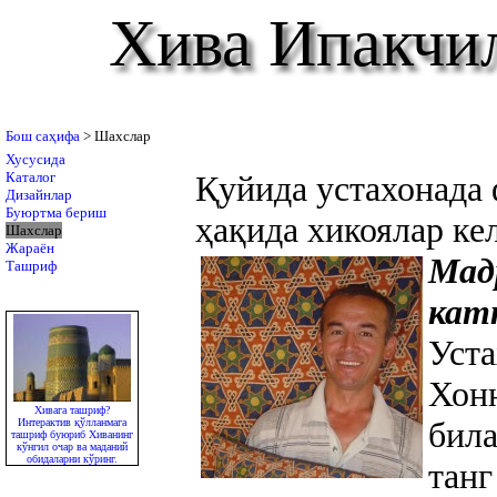
Хива Ипакчи
Бош саҳифа
> Шахслар
Хусусида
Каталог
Қуйида устахонада 
Дизайнлар
Буюртма бериш
ҳақида хикоялар ке
Шахслар
Жараён
Мад
Ташриф
кат
Уст
Хон
Хивага ташриф?
била
Интерактив қўлланмага
ташриф буюриб Хиванинг
кўнгил очар ва маданий
обидаларни кўринг.
танг