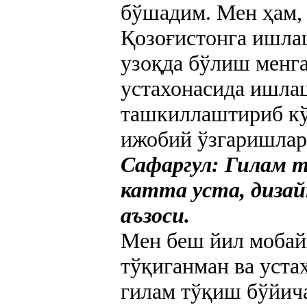
бўшадим. Мен ҳам,
Қозоғистонга ишла
узоқда бўлиш менг
устахонасида ишла
ташкиллаштириб кў
ижобий ўзгаришларг
Сафаргул: Гилам 
катта уста, диза
аъзоси.
Мен беш йил мобай
тўқиганман ва уста
гилам тўқиш бўйич