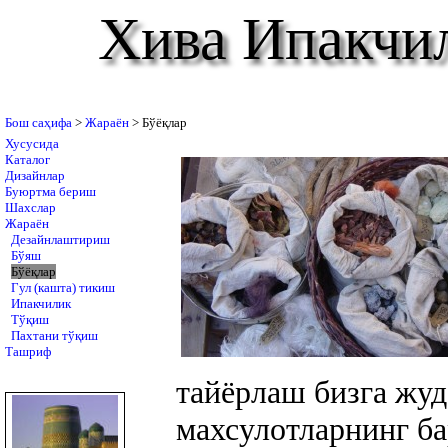
Хива Ипакчи
Бош саҳифа
>
Жараён
> Бўёқлар
Хусусида
Каталог
Дизайнлар
Буюртма бериш
Шахслар
Жараён
Дезайнлаштириш
Бўяш
Бўёқлар
Гул (кашта) тикиш
Ипакчилик
Тўқиш
Пахтани тўқиш
Ташриф
тайёрлаш бизга жуд
махсулотларнинг б