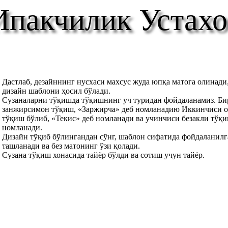
Ипакчилик Устах
Дастлаб, дезайннинг нусхаси махсус жуда юпқа матога олинади
дизайн шаблони ҳосил бўлади.
Сузаналарни тўқишда тўқишнинг уч туридан фойдаланамиз. Б
занжирсимон тўқиш, «Заржирча» деб номланадию Иккинчиси о
тўқиш бўлиб, «Текис» деб номланади ва учинчиси безакли тўқи
номланади.
Дизайн тўқиб бўлингандан сўнг, шаблон сифатида фойдаланилг
ташланади ва без матонинг ўзи қолади.
Сузана тўқиш хонасида тайёр бўлди ва сотиш учун тайёр.