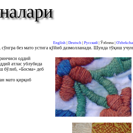
оналари
English
|
Deutsch
|
Русский
| Ўзбекча |
O'zbekcha
, сўнгра без мато устига қўйиб дазмолланади. Шунда тўқиш учун
иринчиси оддий
ддий атлас ублубида
ш бўлиб, «Босма» деб
ан мато қирқиб