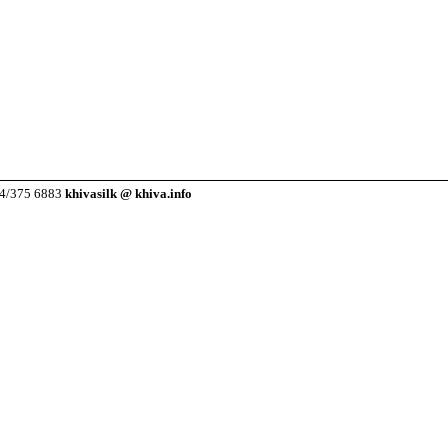
64/375 6883
khivasilk @ khiva.info