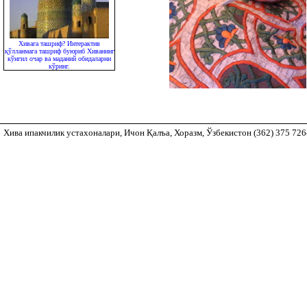
Хивага ташриф? Интерактив
қўлланмага ташриф буюриб Хиванинг
кўнгил очар ва маданий обидаларни
кўринг.
Хива ипакчилик устахоналари, Ичон Қалъа, Хоразм, Ўзбекистон (362) 375 72