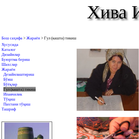
Хива 
Бош саҳифа
>
Жараён
> Гул (кашта) тикиш
Хусусида
Каталог
Дизайнлар
Буюртма бериш
Шахслар
Жараён
Дезайнлаштириш
Бўяш
Бўёқлар
Гул (кашта) тикиш
Ипакчилик
Тўқиш
Пахтани тўқиш
Ташриф