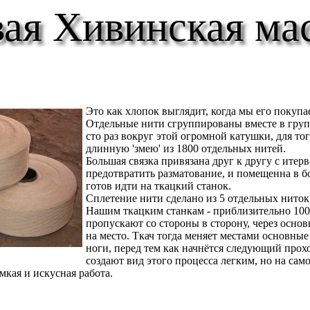
ая Хивинская ма
Это как хлопок выглядит, когда мы его покуп
Отдельные нити сгруппированы вместе в груп
сто раз вокруг этой огромной катушки, для то
длинную 'змею' из 1800 отдельных нитей.
Большая связка привязана друг к другу с итерв
предотвратить разматование, и помещенна в 
готов идти на ткацкий станок.
Сплетение нити сделано из 5 отдельных ниток
Нашим ткацким станкам - приблизительно 100
пропускают со стороны в сторону, через осно
на место. Ткач тогда меняет местами основные
ноги, перед тем как начнётся следующий прох
создают вид этого процесса легким, но на само
мкая и искусная работа.