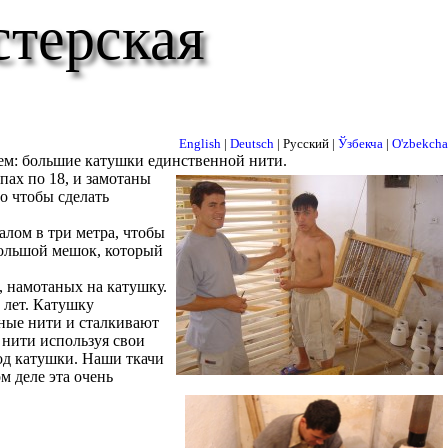
стерская
English
|
Deutsch
| Русский |
Ўзбекча
|
O'zbekcha
аем: большие катушки единственной нити.
пах по 18, и замотаны
го чтобы сделать
алом в три метра, чтобы
большой мешок, который
, намотаных на катушку.
 лет. Катушку
вные нити и сталкивают
 нити используя свои
од катушки. Наши ткачи
м деле эта очень