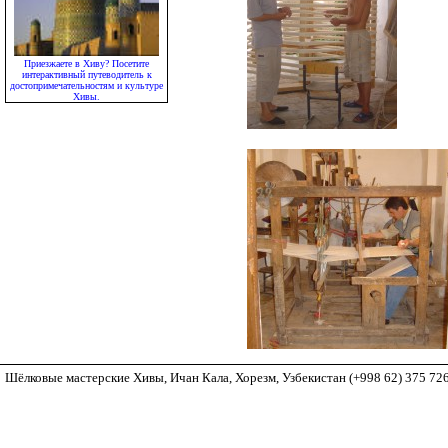
Приезжаете в Хиву? Посетите
интерактивный путеводитель к
достопримечательностям и культуре
Хивы.
Шёлковые мастерские Хивы, Ичан Кала, Хорезм, Узбекистан (+998 62) 375 7