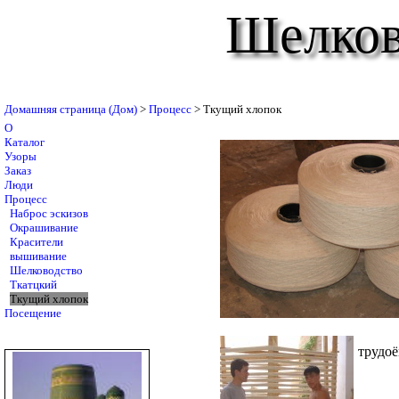
Шелков
Домашняя страница (Дом)
>
Процесс
> Ткущий хлопок
О
Каталог
Узоры
Заказ
Люди
Процесс
Наброс эскизов
Окрашивание
Красители
вышивание
Шелководство
Ткатцкий
Ткущий хлопок
Посещение
трудоё