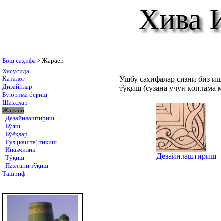
Хива 
Бош саҳифа
> Жараён
Хусусида
Каталог
Ушбу саҳифалар сизни биз иш
Дизайнлар
тўқиш (сузана учун қоплама 
Буюртма бериш
Шахслар
Жараён
Дезайнлаштириш
Бўяш
Бўёқлар
Гул (кашта) тикиш
Ипакчилик
Дезайнлаштириш
Тўқиш
Пахтани тўқиш
Ташриф