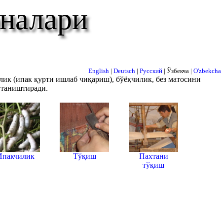
оналари
English
|
Deutsch
|
Русский
| Ўзбекча |
O'zbekcha
лик (ипак қурти ишлаб чиқариш), бўёқчилик, без матосини
 таништиради.
Ипакчилик
Тўқиш
Пахтани
тўқиш