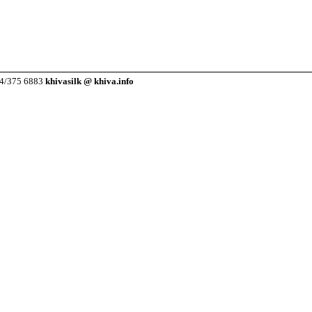
64/375 6883
khivasilk @ khiva.info