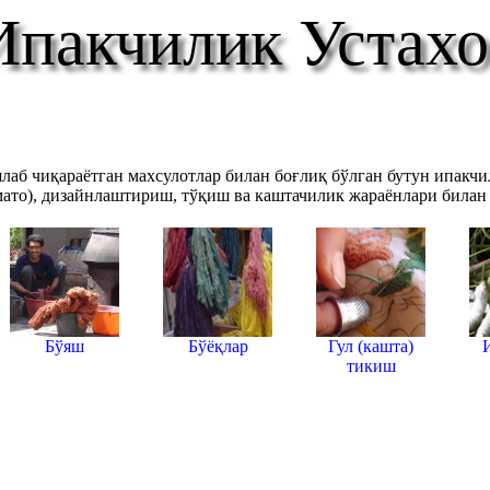
Ипакчилик Устах
лаб чиқараётган махсулотлар билан боғлиқ бўлган бутун ипакчи
мато), дизайнлаштириш, тўқиш ва каштачилик жараёнлари билан
Бўяш
Бўёқлар
Гул (кашта)
тикиш