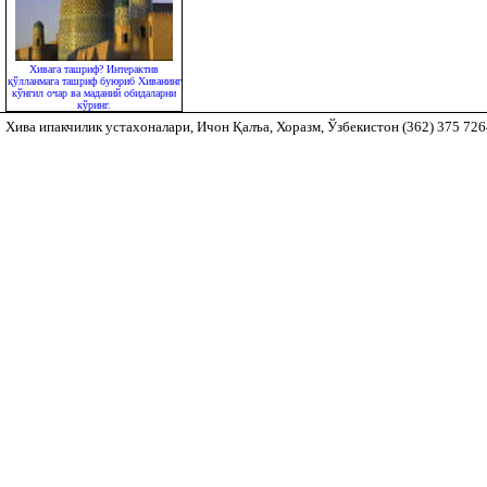
Хивага ташриф? Интерактив
қўлланмага ташриф буюриб Хиванинг
кўнгил очар ва маданий обидаларни
кўринг.
Хива ипакчилик устахоналари, Ичон Қалъа, Хоразм, Ўзбекистон (362) 375 72